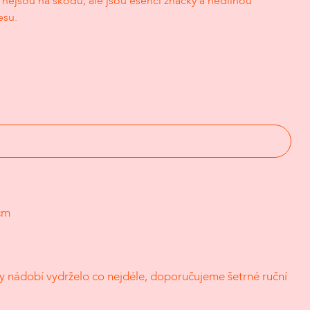
 nejsou na škodu, ale jsou esencí značky a nedílnou
esu.
Vyprodáno
cm
y nádobí vydrželo co nejdéle, doporučujeme šetrné ruční