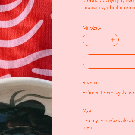
drobné odchylky, ty však
součástí výrobního proc
Množství
Rozměr
Průměr 13 cm, výška 6 
Mytí
Lze mýt v myčce, ale ab
mytí.