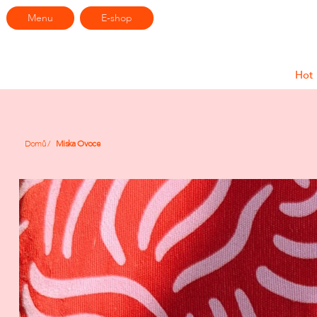
Menu
E-shop
Hot
Domů
/
Miska Ovoce