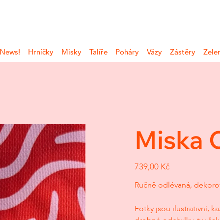
 News!
Hrníčky
Misky
Talíře
Poháry
Vázy
Zástěry
Zele
Miska 
Cena
739,00 Kč
Ručně odlévaná, dekorov
Fotky jsou ilustrativní,