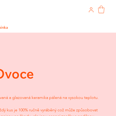
ninka
Ovoce
aná a glazovaná keramika pálená na vysokou teplotu.
 každý kus je 100% ručně vyráběný což může způsobovat