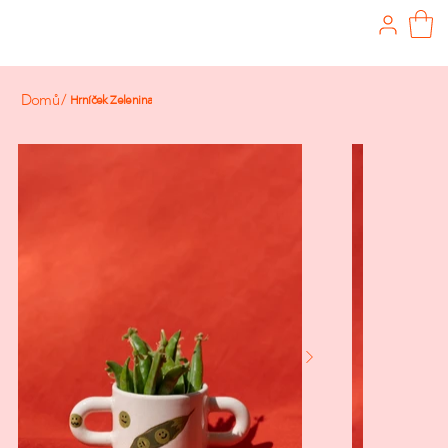
Domů
/
Hrníček Zelenina