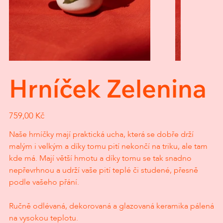
Hrníček Zelenina
Cena
759,00 Kč
Naše hrníčky mají praktická ucha, která se dobře drží
malým i velkým a díky tomu pití nekončí na triku, ale tam
kde má. Mají větší hmotu a díky tomu se tak snadno
nepřevrhnou a udrží vaše pití teplé či studené, přesně
podle vašeho přání.
Ručně odlévaná, dekorovaná a glazovaná keramika pálená
na vysokou teplotu.