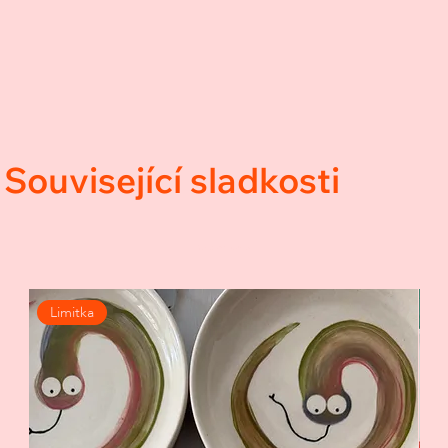
Související sladkosti
Související produkty
Limitka
H