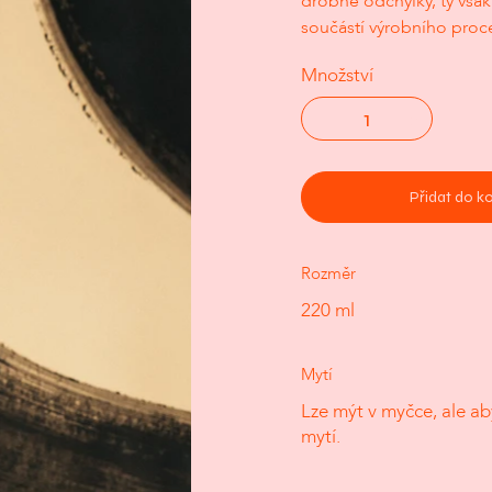
drobné odchylky, ty však
součástí výrobního proc
Množství
Přidat do k
Rozměr
220 ml
Mytí
Lze mýt v myčce, ale ab
mytí.