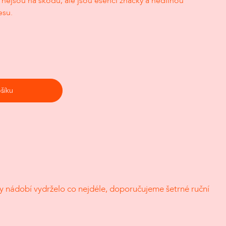
 nejsou na škodu, ale jsou esencí značky a nedílnou
esu.
ošíku
y nádobí vydrželo co nejdéle, doporučujeme šetrné ruční