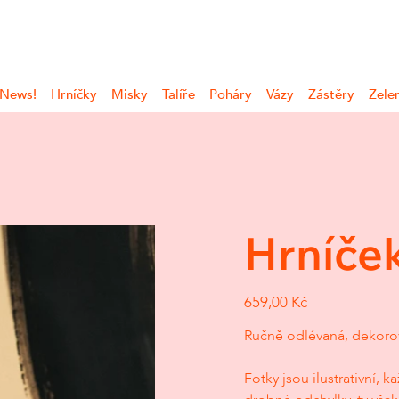
 News!
Hrníčky
Misky
Talíře
Poháry
Vázy
Zástěry
Zele
Hrníče
Cena
659,00 Kč
Ručně odlévaná, dekorov
Fotky jsou ilustrativní,