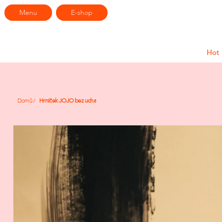
Menu
E-shop
Hot
Domů
/
Hrníček JOJO bez ucha