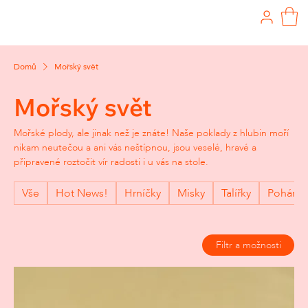
Domů
Mořský svět
Mořský svět
Mořské plody, ale jinak než je znáte! Naše poklady z hlubin moří
nikam neutečou a ani vás neštípnou, jsou veselé, hravé a
připravené roztočit vír radosti i u vás na stole.
Vše
Hot News!
Hrníčky
Misky
Talířky
Poháry
Filtr a možnosti
Vyprodáno