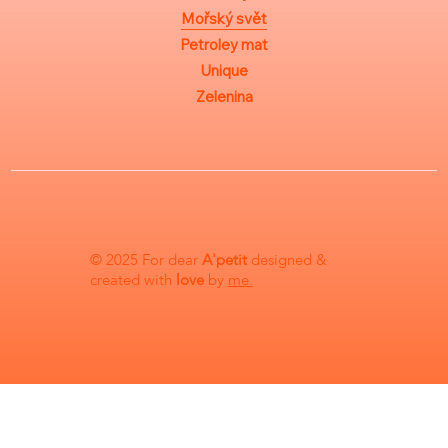
Mořský svět
Petroley mat
Unique
Zelenina
© 2025 For dear
A'petit
designed &
created with
love
by
me.